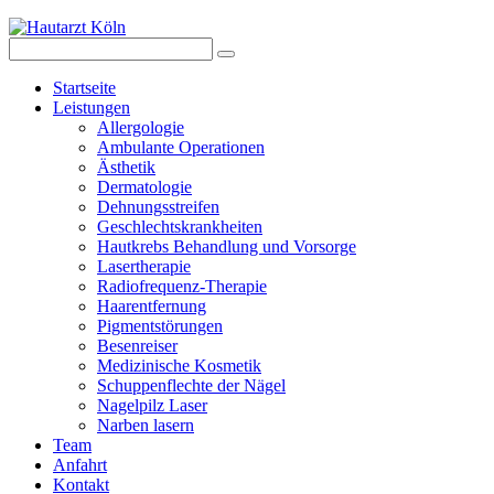
Startseite
Leistungen
Allergologie
Ambulante Operationen
Ästhetik
Dermatologie
Dehnungsstreifen
Geschlechtskrankheiten
Hautkrebs Behandlung und Vorsorge
Lasertherapie
Radiofrequenz-Therapie
Haarentfernung
Pigmentstörungen
Besenreiser
Medizinische Kosmetik
Schuppenflechte der Nägel
Nagelpilz Laser
Narben lasern
Team
Anfahrt
Kontakt