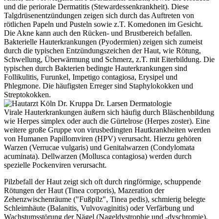
und die periorale Dermatitis (Stewardessenkrankheit). Diese
Talgdrüsenentzündungen zeigen sich durch das Auftreten von
rötlichen Papeln und Pusteln sowie z.T. Komedonen im Gesicht.
Die Akne kann auch den Rücken- und Brustbereich befallen.
Bakterielle Hauterkrankungen (Pyodermien) zeigen sich zumeist
durch die typischen Entzündungszeichen der Haut, wie Rötung,
Schwellung, Überwärmung und Schmerz, z.T. mit Eiterbildung. Die
typischen durch Bakterien bedingte Hauterkrankungen sind
Follikulitis, Furunkel, Impetigo contagiosa, Erysipel und
Phlegmone. Die häufigsten Erreger sind Staphylokokken und
Streptokokken.
Virale Hauterkrankungen äußern sich häufig durch Bläschenbildung
wie Herpes simplex oder auch die Gürtelrose (Herpes zoster). Eine
weitere große Gruppe von virusbedingten Hautkrankheiten werden
von Humanen Papillomviren (HPV) verursacht. Hierzu gehören
Warzen (Verrucae vulgaris) und Genitalwarzen (Condylomata
acuminata). Dellwarzen (Mollusca contagiosa) werden durch
spezielle Pockenviren verursacht.
Pilzbefall der Haut zeigt sich oft durch ringförmige, schuppende
Rötungen der Haut (Tinea corporis), Mazeration der
Zehenzwischenräume ("Fußpilz", Tinea pedis), schmierig belegte
Schleimhäute (Balanitis, Vulvovaginitis) oder Verfärbung und
Wachstumsstörung der Nägel (Nageldystrophie und -dyschromie).