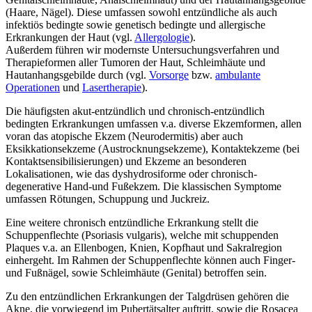
(Haare, Nägel). Diese umfassen sowohl entzündliche als auch
infektiös bedingte sowie genetisch bedingte und allergische
Erkrankungen der Haut (vgl.
Allergologie
).
Außerdem führen wir modernste Untersuchungsverfahren und
Therapieformen aller Tumoren der Haut, Schleimhäute und
Hautanhangsgebilde durch (vgl.
Vorsorge
bzw.
ambulante
Operationen
und
Lasertherapie
).
Die häufigsten akut-entzündlich und chronisch-entzündlich
bedingten Erkrankungen umfassen v.a. diverse Ekzemformen, allen
voran das atopische Ekzem (Neurodermitis) aber auch
Eksikkationsekzeme (Austrocknungsekzeme), Kontaktekzeme (bei
Kontaktsensibilisierungen) und Ekzeme an besonderen
Lokalisationen, wie das dyshydrosiforme oder chronisch-
degenerative Hand-und Fußekzem. Die klassischen Symptome
umfassen Rötungen, Schuppung und Juckreiz.
Eine weitere chronisch entzündliche Erkrankung stellt die
Schuppenflechte (Psoriasis vulgaris), welche mit schuppenden
Plaques v.a. an Ellenbogen, Knien, Kopfhaut und Sakralregion
einhergeht. Im Rahmen der Schuppenflechte können auch Finger-
und Fußnägel, sowie Schleimhäute (Genital) betroffen sein.
Zu den entzündlichen Erkrankungen der Talgdrüsen gehören die
Akne, die vorwiegend im Pubertätsalter auftritt, sowie die Rosacea